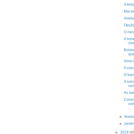
A tem
Mar e
Avalia
Opção
O risc
A hora
che
Bolson
que
Hora d
A cur
O tran
A noi
noi
As me
Como 
com
...
►
fever
►
janei
►
2019
(6