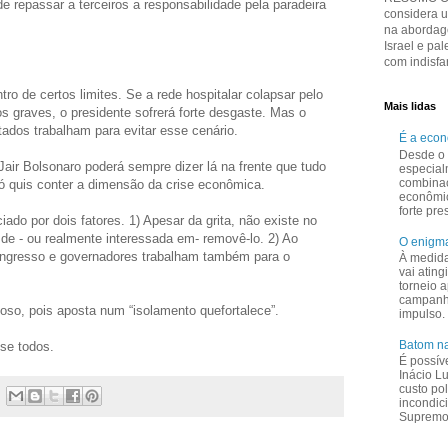
 de repassar a terceiros a responsabilidade pela paradeira
considera 
na abordage
Israel e pal
com indisfar
tro de certos limites. Se a rede hospitalar colapsar pelo
Mais lidas
 graves, o presidente sofrerá forte desgaste. Mas o
tados trabalham para evitar esse cenário.
É a eco
Desde o 
air Bolsonaro poderá sempre dizer lá na frente que tudo
especial
combina
só quis conter a dimensão da crise econômica.
econômi
forte pr
iado por dois fatores. 1) Apesar da grita, não existe no
de - ou realmente interessada em- removê-lo. 2) Ao
O enigma
Congresso e governadores trabalham também para o
À medid
vai ating
torneio a
campanha
oso, pois aposta num “isolamento quefortalece”.
impulso.
Batom na
-se todos.
É possív
Inácio L
custo pol
incondic
Supremo 