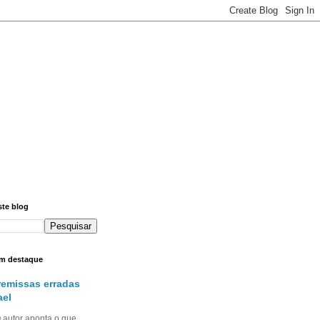
ste blog
m destaque
remissas erradas
ael
utor aponta o que