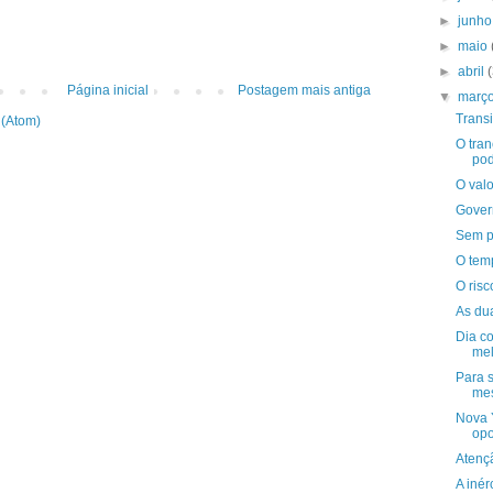
►
junh
►
maio
►
abril
Página inicial
Postagem mais antiga
▼
març
Transi
 (Atom)
O tra
pod
O val
Gover
Sem p
O tem
O ris
As du
Dia c
mel
Para s
mes
Nova 
opo
Atenç
A inér