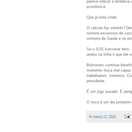
parece indicar a tentativa
econômica.
Que já está vindo.
O cálculo faz sentido? Den
número excessivo de casos
ministro da Saúde e os es
Se o SUS funcionar bem, J
andou na linha e que ele 
Bolsonaro continua benefic
momento força real capaz 
trabalharem, ministros, 
presidente.
É um jogo ousado. E perig
O risco é um dia juntarem
às
março 17, 2020