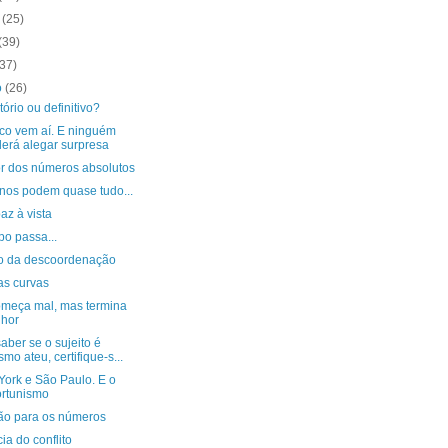
o
(25)
(39)
(37)
o
(26)
tório ou definitivo?
nco vem aí. E ninguém
erá alegar surpresa
or dos números absolutos
nos podem quase tudo...
az à vista
po passa...
co da descoordenação
as curvas
omeça mal, mas termina
hor
aber se o sujeito é
mo ateu, certifique-s...
York e São Paulo. E o
rtunismo
ão para os números
cia do conflito