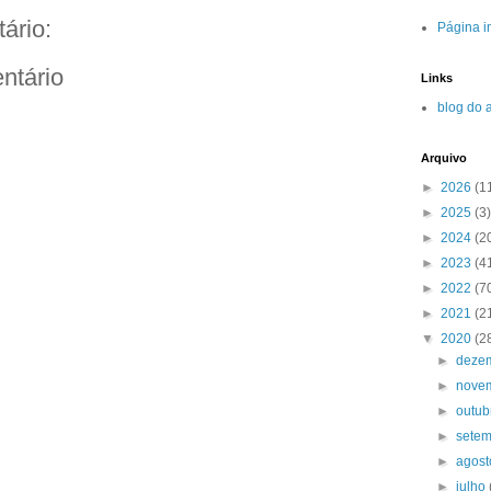
ário:
Página in
ntário
Links
blog do 
Arquivo
►
2026
(1
►
2025
(3)
►
2024
(2
►
2023
(4
►
2022
(7
►
2021
(2
▼
2020
(2
►
deze
►
nove
►
outu
►
sete
►
agos
►
julho