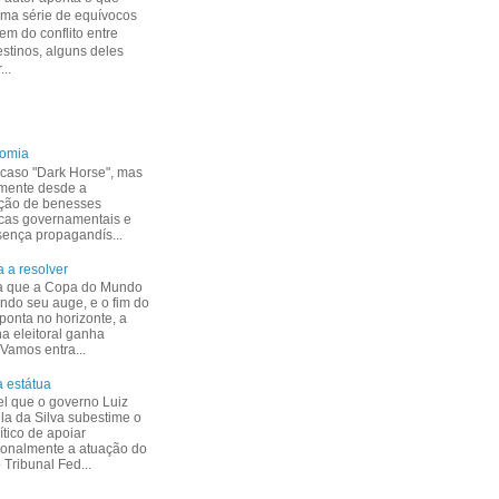
uma série de equívocos
m do conflito entre
estinos, alguns deles
...
nomia
caso "Dark Horse", mas
mente desde a
ção de benesses
cas governamentais e
esença propagandís...
 a resolver
a que a Copa do Mundo
indo seu auge, e o fim do
ponta no horizonte, a
 eleitoral ganha
 Vamos entra...
 estátua
el que o governo Luiz
ula da Silva subestime o
ítico de apoiar
ionalmente a atuação do
Tribunal Fed...