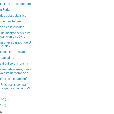
pestade quase perfeita
m Fúria
dos pela estatística
 pelo isolamento
o da casa dividida
 de mostrar serviço vai
gar. A única dúvi...
aro recaptura o lide. A
 custo?
e mostrar "gestão"
va achatada
satlântico e a lancha
va embelezou-se, mas o
vo está demorando a...
lancias e o caminhão
Bolsonaro navegará
 algum vento contra? E
eiro
(6)
ro
(2)
0)