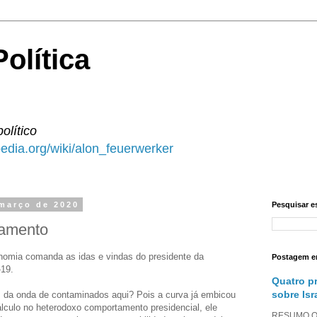
olítica
político
ipedia.org/wiki/alon_feuerwerker
 março de 2020
Pesquisar e
lamento
omia comanda as idas e vindas do presidente da
Postagem e
-19.
Quatro p
sobre Isr
s da onda de contaminados aqui? Pois a curva já embicou
lculo no heterodoxo comportamento presidencial, ele
RESUMO O a