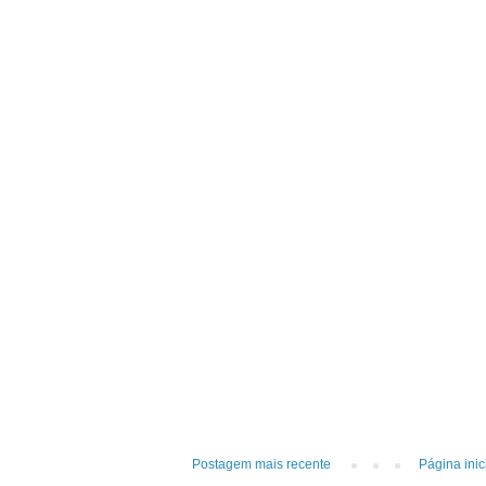
Postagem mais recente
Página inic