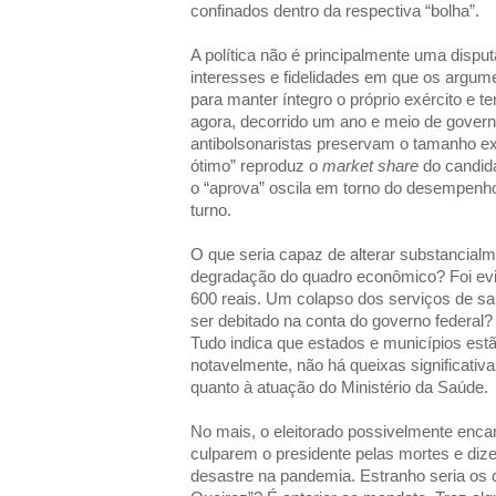
confinados dentro da respectiva “bolha”.
A política não é principalmente uma disp
interesses e fidelidades em que os argu
para manter íntegro o próprio exército e ten
agora, decorrido um ano e meio de governo
antibolsonaristas preservam o tamanho ex
ótimo” reproduz o
market share
do candida
o “aprova” oscila em torno do desempenho
turno.
O que seria capaz de alterar substancialm
degradação do quadro econômico? Foi evit
600 reais. Um colapso dos serviços de s
ser debitado na conta do governo federal
Tudo indica que estados e municípios estã
notavelmente, não há queixas significativ
quanto à atuação do Ministério da Saúde.
No mais, o eleitorado possivelmente encar
culparem o presidente pelas mortes e diz
desastre na pandemia. Estranho seria os 