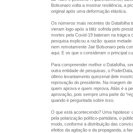
Bolsonaro volta a mostrar resiliência, a p
original após uma deformação elástica.
Os números mais recentes do Datafolha t
vieram logo após a blitz sofrida pelo pres
mortes pela Covid-19 bateram na trágica 
pesquisa explicou a razão: quase metade 
nem remotamente Jair Bolsonaro pela cont
aqui. E os que o consideram o principal 
Para compreender melhor o Datafolha, ser
outra entidade de pesquisas, o PoderData, 
último levantamento quinzenal dele mostr
reprovação do presidente. Na margem de e
quem aprova e quem reprova. Aliás é a per
aprovação, pois sempre uma parte do “reg
quando é perguntada sobre isso.
O que está acontecendo? Uma hipótese: q
pela polarização político-partidária, o públi
modo, conforme a distribuição das convicçõ
efeitos da agitação e da propaganda, a fav