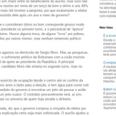
sim maior entre os beneficiários do auxílio, mas isso não
considera 
nte resiste em torno de um terço de bom e ótimo e uns 40%
na abordage
mais útil inverter a pergunta: por que exatamente o eleitor
Israel e pal
desistido dele após um ano e meio de governo?
com indisfar
que o consideram ótimo ou bom corresponde grosso modo
Mais lidas
 presidente no primeiro turno, e o percentual de “aprova”
turno. Houve alguma troca, de alguns "ricos" por pobres,
É a eco
dos por outros menos, mas nenhum terremoto político-
Desde o 
especial
combina
econômi
 agastou na demissão de Sérgio Moro. Mas as pesquisas,
forte pr
s: o sofrimento político de Bolsonaro com a cisão morista
 de apoio ao presidente da República. A principal
O enigma
l candidato Moro não estaria no segundo turno, mas no
À medid
vai ating
torneio a
campanha
exército de ocupação desde o centro até os confins da
impulso.
dois anos e tanto para a eleição, e tem água para correr sob
Batom na
mediato do governo é encontrar um jeito de pousar o avião
É possív
um jeito suave. O contrário provavelmente terá, aí sim,
Inácio L
nas no universo de quem hoje recebe o dinheiro.
custo pol
incondic
Supremo 
rada, diz que o governo comprou a simpatia do eleitor por
 explicação certa seja mais sofisticada. O auxílio ajudou a