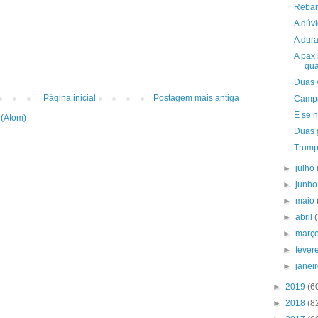
Reba
A dúv
A dura
A pax 
qu
Duas 
Página inicial
Postagem mais antiga
Campa
E se 
 (Atom)
Duas 
Trump
►
julho
►
junh
►
maio
►
abril
►
març
►
fever
►
janei
►
2019
(6
►
2018
(8