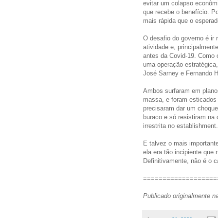
evitar um colapso econôm
que recebe o benefício. P
mais rápida que o esperad
O desafio do governo é ir
atividade e, principalmen
antes da Covid-19. Como o
uma operação estratégica, 
José Sarney e Fernando H
Ambos surfaram em planos
massa, e foram esticados p
precisaram dar um choque 
buraco e só resistiram na 
irrestrita no establishmen
E talvez o mais important
ela era tão incipiente que
Definitivamente, não é o c
===================
Publicado originalmente n