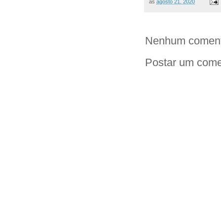
às
agosto 21, 2020
Nenhum coment
Postar um come