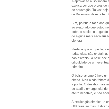
A aprovação a Bolsonaro é 
explica por que o preside
de aprovação. Talvez seja 
de Bolsonaro deveria ter 
Sim, porque a fatia dos 
ao eleitorado que votou no
cobre o apoio no segundo 
de alguns mais escolariza
eleitoral.
Verdade que um pedaço se
todas elas, são cristalina
não esvaziou a base social
dificuldade de um eventua
primeiro.
O bolsonarismo é hoje um 
direita. Mas ainda faltam 
a ponte. O desafio mais i
do auxílio emergencial de 
efeito negativo, e não ape
A explicação simples, e er
600 reais ao mês. Talvez a