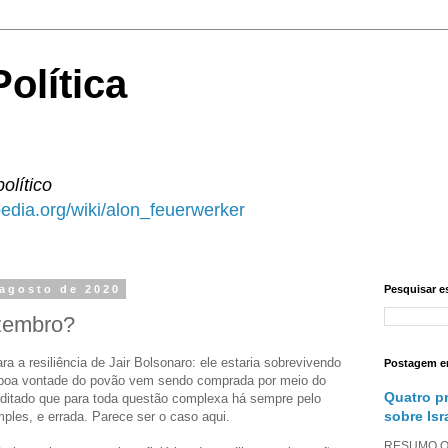
olítica
político
ipedia.org/wiki/alon_feuerwerker
 agosto de 2020
Pesquisar e
zembro?
ra a resiliência de Jair Bolsonaro: ele estaria sobrevivendo
Postagem e
 boa vontade do povão vem sendo comprada por meio do
Quatro p
o ditado que para toda questão complexa há sempre pelo
sobre Isr
les, e errada. Parece ser o caso aqui.
RESUMO O a