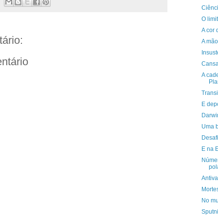
Ciênc
O lim
A cor 
ário:
A mão 
Insust
ntário
Cans
A cade
Pla
Trans
E dep
Darwi
Uma b
Desaf
E na E
Númer
pol
Antiv
Morte
No m
Sputni