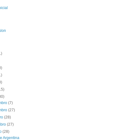
icial
alon
1)
0)
1)
0)
15)
80)
mbro
(7)
mbro
(27)
bro
(28)
mbro
(27)
to
(28)
 e Argentina