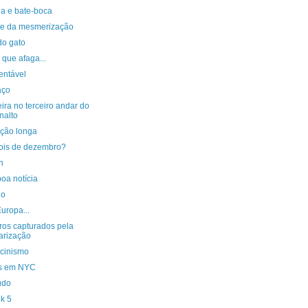
ia e bate-boca
ite da mesmerização
do gato
que afaga...
entável
aço
ira no terceiro andar do
nalto
ição longa
ois de dezembro?
n
oa notícia
io
uropa...
os capturados pela
arização
acinismo
s em NYC
udo
k 5