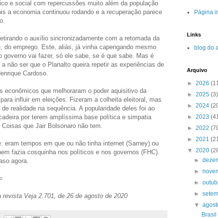
ico e social com repercussões muito além da população
ois a economia continuou rodando e a recuperação parece
Página in
o.
Links
 retirando o auxílio sincronizadamente com a retomada da
te, do emprego. Este, aliás, já vinha capengando mesmo
blog do 
 governo vai fazer, só ele sabe, se é que sabe. Mas é
a não ser que o Planalto queira repetir as experiências de
Arquivo
enrique Cardoso.
►
2026
(1
 econômicos que melhoraram o poder aquisitivo da
►
2025
(3)
ara influir em eleições. Fizeram a colheita eleitoral, mas
►
2024
(2
de realidade na sequência. A popularidade deles foi ao
►
2023
(4
cadeira por terem amplíssima base política e simpatia
t. Coisas que Jair Bolsonaro não tem.
►
2022
(7
►
2021
(2
e: eram tempos em que ou não tinha internet (Sarney) ou
▼
2020
(2
 nem fazia cosquinha nos políticos e nos governos (FHC).
►
deze
aso agora.
►
nove
=
►
outu
►
sete
a revista Veja 2.701, de 26 de agosto de 2020
▼
agos
Brasil