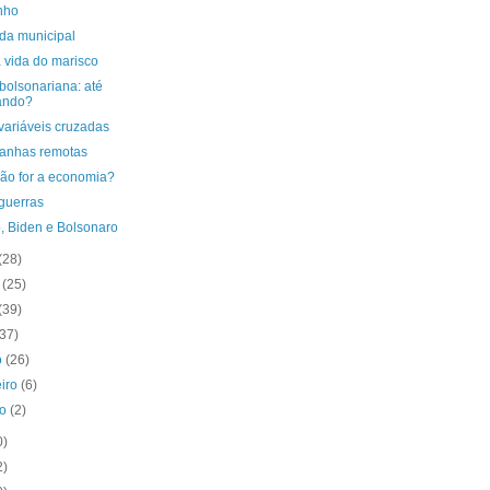
nho
ida municipal
 vida do marisco
bolsonariana: até
ando?
variáveis cruzadas
nhas remotas
não for a economia?
guerras
, Biden e Bolsonaro
(28)
o
(25)
(39)
(37)
o
(26)
eiro
(6)
ro
(2)
0)
2)