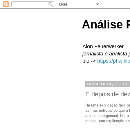
Análise P
Alon Feuerwerker
jornalista e analista 
bio ->
https://pt.wik
sexta-feira, 21 de
E depois de de
Há uma explicação fácil pa
às más notícias porque a
auxílio emergencial. Diz 
menos uma explicação simp