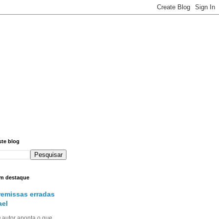
ste blog
m destaque
remissas erradas
ael
utor aponta o que