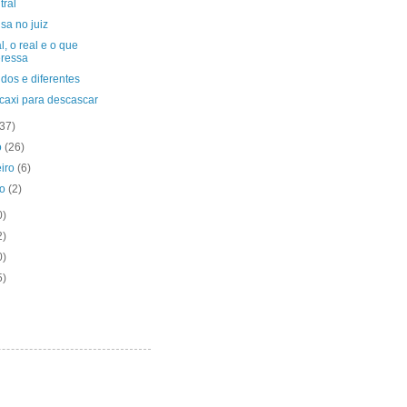
tral
sa no juiz
l, o real e o que
eressa
dos e diferentes
caxi para descascar
(37)
o
(26)
eiro
(6)
ro
(2)
0)
2)
0)
5)