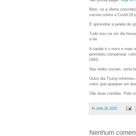
Bem, se a oferta concreti
vacina contra a Covid-19 p
E aproveitar a janela de o
Tudo isso se um dia houv
a ter.
A saúde é o novo e mais a
prometeu compensar, com s
OMS.
Nas redes sociais, seria 
Outro dia Trump informou
veloz que qualquer um do
São duas corridas. Pelo
s
às
maio 18, 2020
Nenhum coment