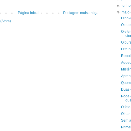
►
junh
▼
maio
Página inicial
Postagem mais antiga
O nov
 (Atom)
O que
O efei
cien
O bur
O trun
Repol
Aquec
Mistér
Apren
Quem 
Duas 
Pode 
qua
O fato
Olhar
Sem a
Prime