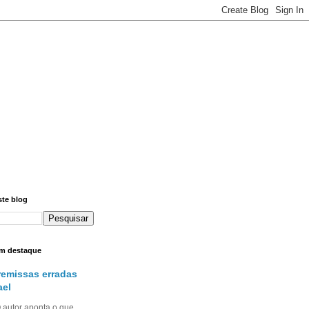
ste blog
m destaque
remissas erradas
ael
utor aponta o que