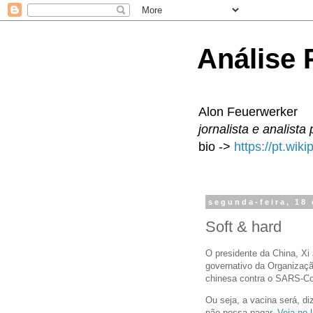
Análise P
Alon Feuerwerker
jornalista e analista 
bio ->
https://pt.wik
segunda-feira, 18
Soft & hard
O presidente da China, Xi
governativo da Organizaç
chinesa contra o SARS-Co
Ou seja, a vacina será, d
não possa pagar.
Veja no 