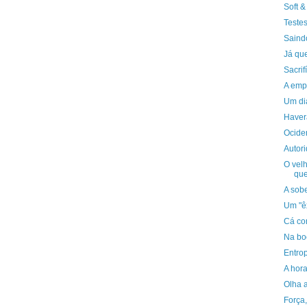
Soft &
Teste
Saind
Já que
Sacrif
A emp
Um dia
Haver
Ociden
Autor
O vel
que
A sob
Um "ê
Cá co
Na bo
Entrop
A hor
Olha 
Força,