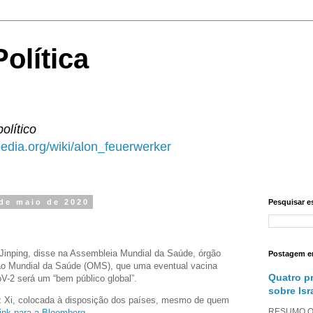
olítica
político
ipedia.org/wiki/alon_feuerwerker
 de maio de 2020
Pesquisar e
 Jinping, disse na Assembleia Mundial da Saúde, órgão
Postagem e
ão Mundial da Saúde (OMS), que uma eventual vacina
Quatro p
V-2 será um “bem público global”.
sobre Isr
iz Xi, colocada à disposição dos países, mesmo de quem
RESUMO O a
link para a Bloomberg
.