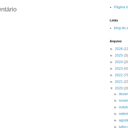
Página in
ntário
Links
blog do 
Arquivo
►
2026
(1
►
2025
(3)
►
2024
(2
►
2023
(4
►
2022
(7
►
2021
(2
▼
2020
(2
►
deze
►
nove
►
outu
►
sete
►
agos
►
julho