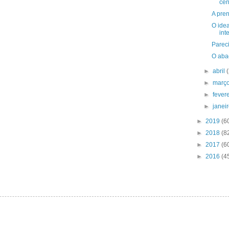
cen
A pren
O idea
int
Pareci
O aba
►
abril
►
març
►
fever
►
janei
►
2019
(6
►
2018
(8
►
2017
(6
►
2016
(4