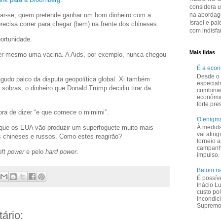
considera 
na abordage
zar-se, quem pretende ganhar um bom dinheiro com a
Israel e pal
recisa correr para chegar (bem) na frente dos chineses.
com indisfar
portunidade.
Mais lidas
er mesmo uma vacina. A Aids, por exemplo, nunca chegou
É a eco
Desde o 
gudo palco da disputa geopolítica global. Xi também
especial
obras, o dinheiro que Donald Trump decidiu tirar da
combina
econômi
forte pr
hora de dizer “e que comece o mimimi”.
O enigma
À medid
 que os EUA vão produzir um superfoguete muito mais
vai ating
s chineses e russos. Como estes reagirão?
torneio a
campanha
oft power
e pelo
hard power
.
impulso.
Batom na
É possív
Inácio L
custo pol
incondic
Supremo 
ário: