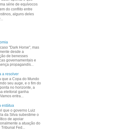
uma série de equívocos
m do conflito entre
estinos, alguns deles
...
nomia
caso "Dark Horse", mas
mente desde a
ção de benesses
cas governamentais e
esença propagandís...
 a resolver
a que a Copa do Mundo
indo seu auge, e o fim do
ponta no horizonte, a
 eleitoral ganha
 Vamos entra...
 estátua
el que o governo Luiz
ula da Silva subestime o
ítico de apoiar
ionalmente a atuação do
Tribunal Fed...