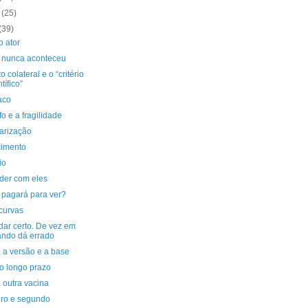
o
(25)
(39)
o ator
 nunca aconteceu
to colateral e o “critério
tífico”
aco
fo e a fragilidade
arização
imento
io
der com eles
pagará para ver?
curvas
dar certo. De vez em
ndo dá errado
, a versão e a base
 o longo prazo
 outra vacina
iro e segundo