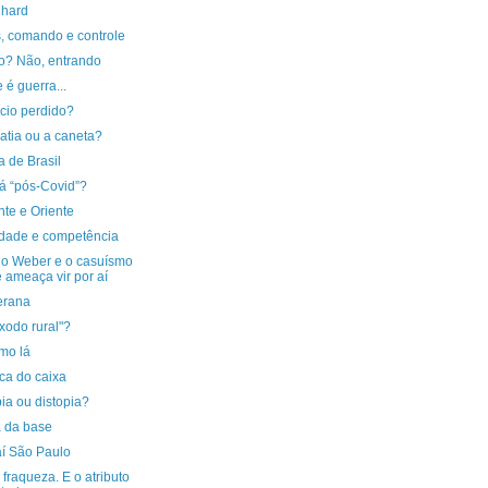
 hard
s, comando e controle
o? Não, entrando
 é guerra...
ício perdido?
atia ou a caneta?
 de Brasil
á “pós-Covid”?
te e Oriente
idade e competência
ho Weber e o casuísmo
 ameaça vir por aí
erana
xodo rural"?
mo lá
ca do caixa
ia ou distopia?
a da base
aí São Paulo
 fraqueza. E o atributo