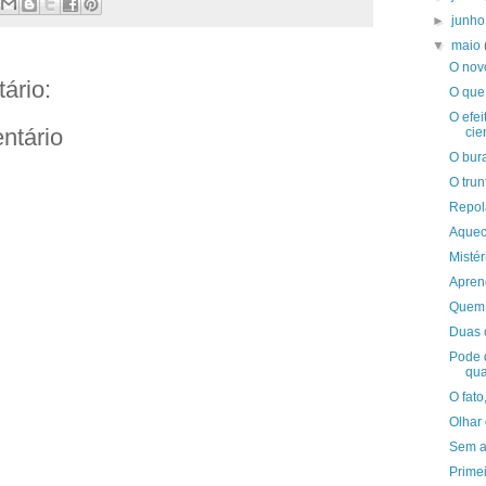
►
junh
▼
maio
O nov
ário:
O que
O efei
ntário
cien
O bur
O trun
Repol
Aquec
Mistér
Apren
Quem 
Duas 
Pode 
qua
O fato
Olhar
Sem a
Prime