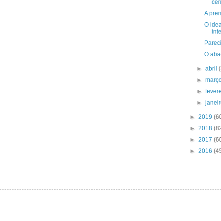
cen
A pren
O idea
int
Pareci
O aba
►
abril
►
març
►
fever
►
janei
►
2019
(6
►
2018
(8
►
2017
(6
►
2016
(4