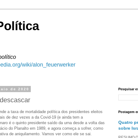
olítica
político
ipedia.org/wiki/alon_feuerwerker
maio de 2020
Pesquisar e
 descascar
de a taxa de mortalidade política dos presidentes eleitos
Postagem e
is de dez vezes a da Covid-19 (e ainda tem a
Quatro p
onaro é o quinto presidente saído da urna desde a volta das
sobre Isr
alácio do Planalto em 1989, e agora começa a sofrer, como
tativa de aniquilamento. Vamos ver como ele se sai.
RESUMO O a