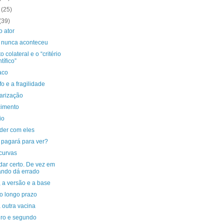
o
(25)
(39)
o ator
 nunca aconteceu
to colateral e o “critério
tífico”
aco
fo e a fragilidade
arização
imento
io
der com eles
pagará para ver?
curvas
dar certo. De vez em
ndo dá errado
, a versão e a base
 o longo prazo
 outra vacina
iro e segundo