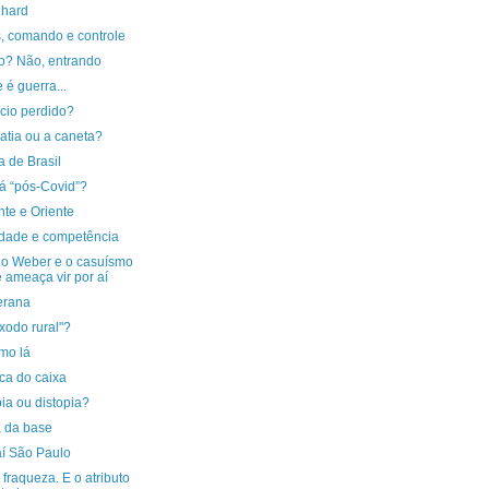
 hard
s, comando e controle
o? Não, entrando
 é guerra...
ício perdido?
atia ou a caneta?
 de Brasil
á “pós-Covid”?
te e Oriente
idade e competência
ho Weber e o casuísmo
 ameaça vir por aí
erana
xodo rural"?
mo lá
ca do caixa
ia ou distopia?
a da base
aí São Paulo
 fraqueza. E o atributo