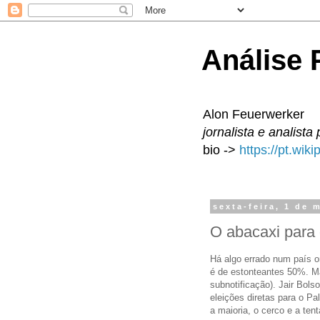
Análise P
Alon Feuerwerker
jornalista e analista 
bio ->
https://pt.wik
sexta-feira, 1 de 
O abacaxi para
Há algo errado num país on
é de estonteantes 50%. Ma
subnotificação). Jair Bols
eleições diretas para o P
a maioria, o cerco e a ten