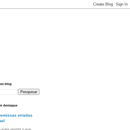
ste blog
m destaque
remissas erradas
ael
utor aponta o que