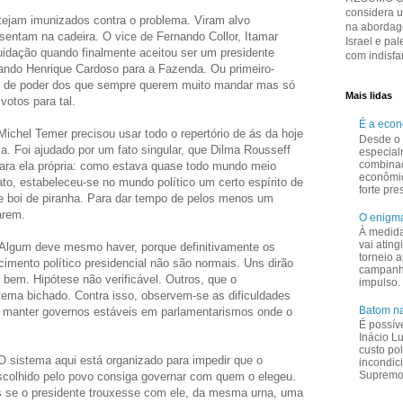
considera 
tejam imunizados contra o problema. Viram alvo
na abordage
entam na cadeira. O vice de Fernando Collor, Itamar
Israel e pal
uidação quando finalmente aceitou ser um presidente
com indisfar
ando Henrique Cardoso para a Fazenda. Ou primeiro-
ede de poder dos que sempre querem muito mandar mas só
Mais lidas
otos para tal.
É a eco
Michel Temer precisou usar todo o repertório de ás da hoje
Desde o 
ca. Foi ajudado por um fato singular, que Dilma Rousseff
especial
combina
ara ela própria: como estava quase todo mundo meio
econômi
o, estabeleceu-se no mundo político um certo espírito de
forte pr
e boi de piranha. Para dar tempo de pelos menos um
arem.
O enigma
À medid
vai ating
 Algum deve mesmo haver, porque definitivamente os
torneio a
ecimento político presidencial não são normais. Uns dirão
campanha
 bem. Hipótese não verificável. Outros, que o
impulso.
tema bichado. Contra isso, observem-se as dificuldades
Batom na
e manter governos estáveis em parlamentarismos onde o
É possív
Inácio L
custo pol
 O sistema aqui está organizado para impedir que o
incondic
Supremo 
scolhido pelo povo consiga governar com quem o elegeu.
s se o presidente trouxesse com ele, da mesma urna, uma