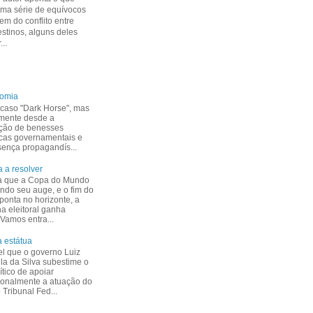
uma série de equívocos
m do conflito entre
estinos, alguns deles
...
nomia
caso "Dark Horse", mas
mente desde a
ção de benesses
cas governamentais e
esença propagandís...
 a resolver
a que a Copa do Mundo
indo seu auge, e o fim do
ponta no horizonte, a
 eleitoral ganha
 Vamos entra...
 estátua
el que o governo Luiz
ula da Silva subestime o
ítico de apoiar
ionalmente a atuação do
Tribunal Fed...