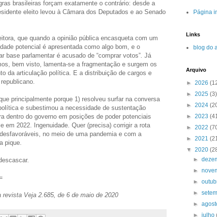
gras brasileiras forçam exatamente o contrário: desde a
esidente eleito levou à Câmara dos Deputados e ao Senado
Página in
Links
 leitora, que quando a opinião pública encasqueta com um
idade potencial é apresentada como algo bom, e o
blog do 
ar base parlamentar é acusado de “comprar votos”. Já
mos, bem visto, lamenta-se a fragmentação e surgem os
Arquivo
o da articulação política. E a distribuição de cargos e
 republicano.
►
2026
(1
►
2025
(3)
que principalmente porque 1) resolveu surfar na conversa
►
2024
(2
olítica e subestimou a necessidade de sustentação
►
2023
(4
ara dentro do governo em posições de poder potenciais
le em 2022. Ingenuidade. Quer (precisa) corrigir a rota
►
2022
(7
desfavoráveis, no meio de uma pandemia e com a
►
2021
(2
a pique.
▼
2020
(2
►
deze
 descascar.
►
nove
=
►
outu
►
sete
a revista Veja 2.685, de 6 de maio de 2020
►
agos
►
julho