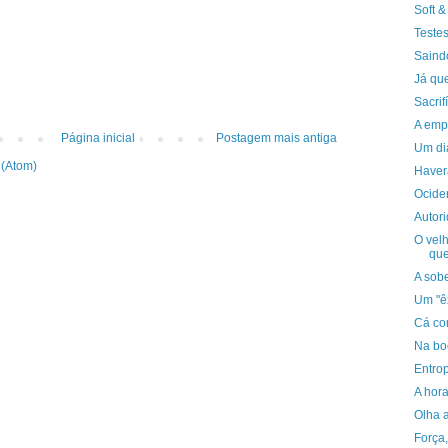
Soft &
Teste
Saind
Já que
Sacrif
A emp
Página inicial
Postagem mais antiga
Um dia
 (Atom)
Haver
Ociden
Autor
O vel
que
A sob
Um "ê
Cá co
Na bo
Entrop
A hor
Olha 
Força,