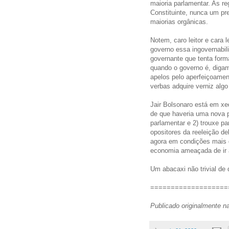
maioria parlamentar. As re
Constituinte, nunca um pr
maiorias orgânicas.
Notem, caro leitor e cara
governo essa ingovernabil
governante que tenta form
quando o governo é, diga
apelos pelo aperfeiçoament
verbas adquire verniz algo
Jair Bolsonaro está em xe
de que haveria uma nova p
parlamentar e 2) trouxe p
opositores da reeleição de
agora em condições mais 
economia ameaçada de ir 
Um abacaxi não trivial de
===================
Publicado originalmente n