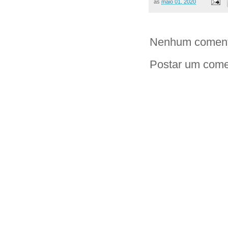
às
maio 01, 2020
Nenhum coment
Postar um come