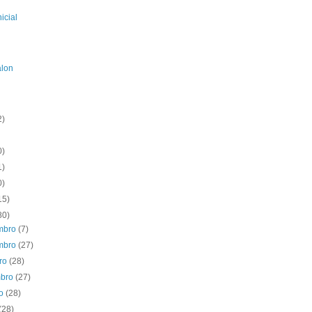
icial
alon
2)
0)
1)
0)
15)
80)
mbro
(7)
mbro
(27)
bro
(28)
mbro
(27)
to
(28)
(28)