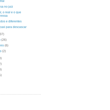
tral
sa no juiz
l, o real e o que
eressa
dos e diferentes
caxi para descascar
(37)
o
(26)
eiro
(6)
ro
(2)
0)
2)
0)
5)