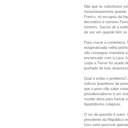
Não que os substitutos es
instantaneamente quando s
Franco, só escapou da liq
decorativo e nomeou Fern
ministro. Saciou ali a s
de vez em quando têm os v
Para cruzar a correnteza, 
estigmatizada velha políti
não conseguiu manobrar p
encrencado com a Lava Jat
corpo e Temer foi usado d
punhado de bois atravess
Qual é então o problema?
índices brasileiros de per
que o povo não sabe votar
presidencialismo é um sis
mundo afora para formar 
bipartidismo colapsou.
O xis da questão é outro.
presidente da República e
Isso seria possível apena